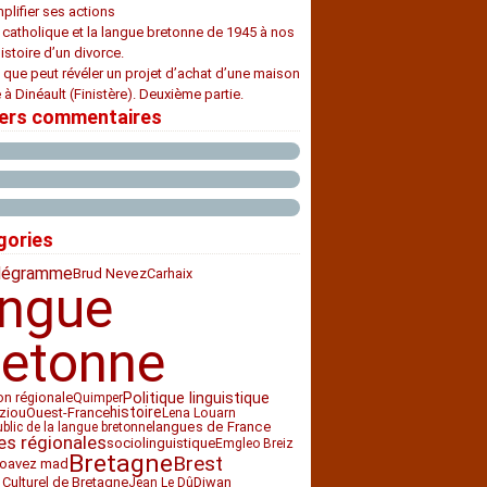
plifier ses actions
e catholique et la langue bretonne de 1945 à nos
histoire d’un divorce.
 que peut révéler un projet d’achat d’une maison
 à Dinéault (Finistère). Deuxième partie.
iers commentaires
gories
légramme
Carhaix
Brud Nevez
angue
retonne
ion régionale
Politique linguistique
Quimper
histoire
iziou
Ouest-France
Lena Louarn
langues de France
ublic de la langue bretonne
es régionales
sociolinguistique
Emgleo Breiz
Bretagne
Brest
loavez mad
 Culturel de Bretagne
Diwan
Jean Le Dû