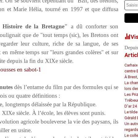
ier. On se souvient cependant du "Bzh, des bretons,
on et Marie Hélia, tourné en 1997 et que diffusa
Histoire de la Bretagne"
a dû conforter son
soulignait que de "tout temps (sic), les Bretons ont
Vi
egarder leur culture, riche de sa langue, de ses
Depuis
nt en même temps sur "leurs grandes colères" et sur
Artic
ite depuis la fin du XIXe siècle.
Carhaix
centre 
À Brest
La chan
nutes
dès l’entame du film par des formules qui se
lors de
Les Pri
ois ou quatre définitions :
Trébeu
, longtemps délaissée par la République.
D’ar 24 
u XIXe siècle. À l’école, les élèves sont punis.
Le tilde
Gérald
olution agricole bouleverse la vie des paysans, ils
Un autr
iller en usine.
regard
Le coll