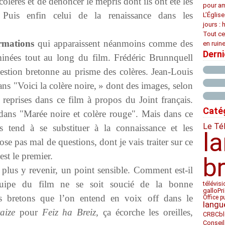
olères et de dénoncer le mépris dont ils ont été les
pour am
 Puis enfin celui de la renaissance dans les
L’Églis
jours : 
Tout ce
irmations
qui apparaissent néanmoins comme des
en ruine
Dern
éminées tout au long du film. Frédéric Brunnquell
uestion bretonne au prisme des colères. Jean-Louis
ans "Voici la colère noire, » dont des images, selon
s reprises dans ce film à propos du Joint français.
Caté
dans "Marée noire et colère rouge". Mais dans ce
Le Té
 tend à se substituer à la connaissance et les
l
pose pas mal de questions,
dont je vais traiter sur ce
est le premier
.
b
plus y revenir, un point sensible. Comment est-il
quipe du film ne se soit soucié de la bonne
télévis
Pr
gallo
s bretons que l’on entend en voix off dans le
Office p
langu
aize
pour
Feiz ha Breiz,
ça écorche les oreilles,
CRBC
b
Conseil