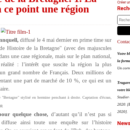
Créer u
à ce point une région
Rech
nnquell,
diffusé le 4 mai dernier en prime time sur
Contact
de Histoire de la Bretagne" (avec des majuscules
Votre bl
 dans une case régionale, mais sur le plan national,
la form
alité : l’intérêt que suscite la région la plus
Un corr
’un grand nombre de Français. Deux millions de
ésentant une part de marché de 10 %, ce qui est un
Trugare
aire.
votre bl
Studier
e "Bretagne" stylisé en hermine penchant à droite. Captation d'écran,
2020. [É
DR
2020].
pour quelque chose,
d’autant qu’il n’est pas si
diffuse ainsi toute une enquête sur l’histoire
News