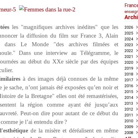
Franc
enseig
Arch
tées
les "magnifiques archives inédites" que les
2026
2025
Juil
noncer la diffusion du film sur France 3, Alain
2024
Mai
Nov
er dans Le Monde "des archives filmées et
2023
Avril
Oct
Déc
2022
Mar
Aoû
Nov
Déc
inouïe." Dans une interview au Télégramme, le
2021
Juil
Oct
Nov
Déc
é tournées au début du XXe siècle par des équipes
2020
Mai
Sep
Oct
Nov
Déc
2019
Avril
Aoû
Sep
Oct
Nov
Déc
ulier.
2018
Mar
Juil
Juil
Sep
Oct
Nov
Nov
imilaires
à des images déjà connues de la même
2017
Févr
Jui
Jui
Aoû
Sep
Oct
Oct
Déc
2016
Janv
Mai
Mai
Juil
Aoû
Sep
Sep
Nov
Déc
ue je sache, n’ont jamais été exposées qu’en noir et
2015
Avril
Avril
Jui
Juil
Aoû
Aoû
Oct
Nov
Déc
stoire de la Bretagne" elles ont été remastérisées,
2014
Mar
Mar
Mai
Jui
Jui
Juil
Sep
Oct
Oct
Déc
2013
Févr
Févr
Avril
Mai
Mai
Jui
Aoû
Aoû
Sep
Nov
Déc
ésentent la région comme ayant été jusqu’aux
2012
Janv
Janv
Mar
Avril
Avril
Mai
Jui
Juil
Aoû
Oct
Nov
Déc
auvreté. Peut-on dire pour autant de ce début du
2011
Févr
Mar
Mar
Mar
Mai
Jui
Juil
Sep
Oct
Oct
Déc
, comme je l’ai entendu dire ?
2010
Janv
Févr
Févr
Févr
Avril
Mai
Jui
Aoû
Sep
Sep
Nov
Déc
2009
Janv
Janv
Janv
Mar
Mar
Mai
Juil
Aoû
Aoû
Oct
Nov
Déc
l'esthétique
de la misère et déréalisent en même
2008
Févr
Févr
Févr
Mai
Juil
Juil
Sep
Oct
Nov
Déc