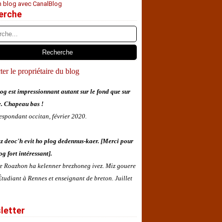
n blog avec CanalBlog
erche
er le propriétaire du blog
og est impressionnant autant sur le fond que sur
e. Chapeau bas !
espondant occitan, février 2020.
z deoc'h evit ho plog dedennus-kaer. [Merci pour
og fort intéressant].
 e Roazhon ha kelenner brezhoneg ivez. Miz gouere
tudiant à Rennes et enseignant de breton. Juillet
letter