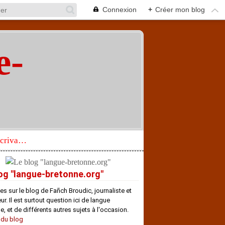
Connexion
+
Créer mon blog
e-
"
Réhabilitation d’un écrivain de langue bretonne aujourd’hui mal connu et méconnu
og "langue-bretonne.org"
es sur le blog de Fañch Broudic, journaliste et
r. Il est surtout question ici de langue
e, et de différents autres sujets à l'occasion.
 du blog