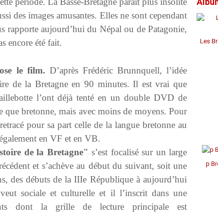
ette période. La Basse-Bretagne paraît plus insolite
Albu
Janv
Janv
Janv
Avril
Jui
Jui
Aoû
Sep
Oct
Nov
Déc
Mar
Mai
Mai
Juil
Aoû
Sep
Oct
Nov
aussi des images amusantes. Elles ne sont cependant
Févr
Avril
Avril
Jui
Juil
Aoû
Aoû
Oct
us rapporte aujourd’hui du Népal ou de Patagonie,
Janv
Mar
Mar
Mai
Jui
Juil
Juil
Sep
Févr
Févr
Avril
Mai
Mai
Jui
Aoû
s encore été fait.
Les Br
Janv
Janv
Mar
Avril
Avril
Mai
Févr
Mar
Mar
Avril
Janv
Févr
Févr
Mar
ose le film.
D’après Frédéric Brunnquell, l’idée
Janv
Janv
Févr
toire de la Bretagne en 90 minutes. Il est vrai que
Janv
aillebotte l’ont déjà tenté en un double DVD de
ise que bretonne, mais avec moins de moyens. Pour
retracé pour sa part celle de la langue bretonne au
, également en VF et en VB.
stoire de la Bretagne"
s’est focalisé sur un large
p Br
récédent et s’achève au début du suivant, soit une
s, des débuts de la IIIe République à aujourd’hui
eut sociale et culturelle et il l’inscrit dans une
nts dont la grille de lecture principale est