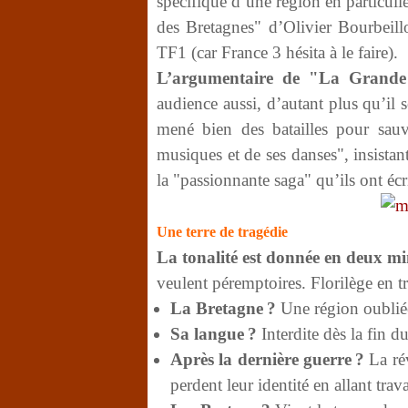
spécifique d’une région en particul
des Bretagnes" d’Olivier Bourbeill
TF1 (car France 3 hésita à le faire).
L’argumentaire de "La Grande 
audience aussi, d’autant plus qu’il 
mené bien des batailles pour sauv
musiques et de ses danses", insista
la "passionnante saga" qu’ils ont écr
Une terre de tragédie
La tonalité est donnée en deux mi
veulent péremptoires. Florilège en tr
La Bretagne ?
Une région oubliée
Sa langue ?
Interdite dès la fin d
Après la dernière guerre ?
La rév
perdent leur identité en allant trava