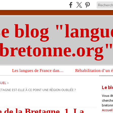
e blog "langu
bretonne.org
Les langues de France dans un imposant ouvrage sur la langue française que publient les Presses universitaires d’Oxford
SUEL
>
Le bl
ETAGNE EST-ELLE À CE POINT UNE RÉGION OUBLIÉE ?
Vous êt
chercheu
bretonn
 de la Bretagne. 1. La
Accueil