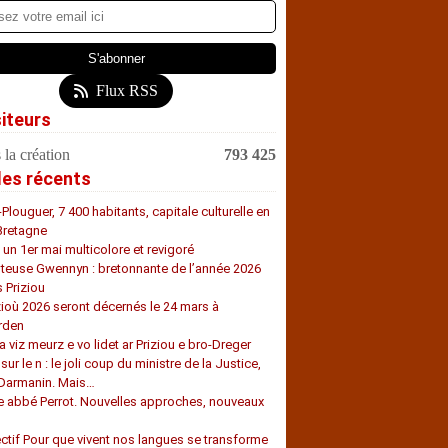
Flux RSS
siteurs
 la création
793 425
les récents
-Plouguer, 7 400 habitants, capitale culturelle en
Bretagne
, un 1er mai multicolore et revigoré
teuse Gwennyn : bretonnante de l’année 2026
s Priziou
zioù 2026 seront décernés le 24 mars à
rden
a viz meurz e vo lidet ar Priziou e bro-Dreger
 sur le n : le joli coup du ministre de la Justice,
 Darmanin. Mais…
e abbé Perrot. Nouvelles approches, nouveaux
s
ectif Pour que vivent nos langues se transforme