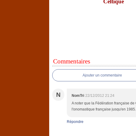
Celtique
Commentaires
Ajouter un commentaire
N
NomTri
22/12/2012 21:24
A noter que la Fédération française de
l'onomastique française jusqu'en 1985.
Répondre