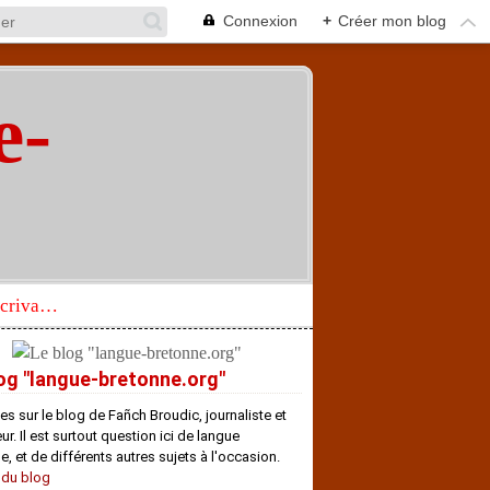
Connexion
+
Créer mon blog
e-
"
Réhabilitation d’un écrivain de langue bretonne aujourd’hui mal connu et méconnu
og "langue-bretonne.org"
es sur le blog de Fañch Broudic, journaliste et
r. Il est surtout question ici de langue
e, et de différents autres sujets à l'occasion.
 du blog