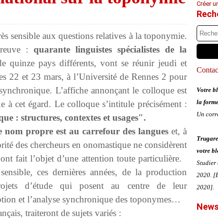
Créer u
Rech
rès sensible aux questions relatives à la toponymie.
preuve :
quarante linguistes spécialistes de la
 quinze pays différents, vont se réunir jeudi et
Contact
es 22 et 23 mars, à l’Université de Rennes 2 pour
synchronique. L’affiche annonçant le colloque est
Votre bl
la form
à cet égard. Le colloque s’intitule précisément :
Un corr
e : structures, contextes et usages".
e nom propre est au carrefour des langues
et, à
Trugare
jorité des chercheurs en onomastique ne considèrent
votre bl
nt fait l’objet d’une attention toute particulière.
Studier
sensible, ces dernières années, de la production
2020. [É
projets d’étude qui posent au centre de leur
2020].
ription et l’analyse synchronique des toponymes…
News
çais, traiteront de sujets variés :