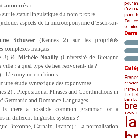
pour am
nt annoncés :
L’Églis
sur le statut linguistique du nom propre
jours : 
Tout ce
uelques aspects de la microtoponymie d’Esch-sur-
en ruine
Dern
ine Schuwer
(Rennes 2) sur les propriétés
 complexes français
le 3) &
Michèle Noailly
(Université de Bretagne
ville : à quel type de lieu renvoient- ils ?
Caté
 : L’exonyme en chinois
Franc
ur une étude syntaxique des toponymes
enseig
Pierre-J
s 2) : Prepositional Phrases and Coordinations in
Le Té
 of Germanic and Romance Languages
Lena Lo
bre
 Is there a possible common grammar for a
socioli
l
 in different linguistic systems ?
gue Bretonne, Carhaix, France) : La normalisation
b