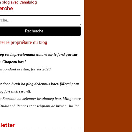
n blog avec CanalBlog
erche
er le propriétaire du blog
og est impressionnant autant sur le fond que sur
e. Chapeau bas !
espondant occitan, février 2020.
z deoc'h evit ho plog dedennus-kaer. [Merci pour
og fort intéressant].
 e Roazhon ha kelenner brezhoneg ivez. Miz gouere
tudiant à Rennes et enseignant de breton. Juillet
letter