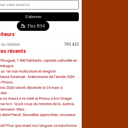
Flux RSS
siteurs
 la création
793 425
les récents
-Plouguer, 7 400 habitants, capitale culturelle en
Bretagne
, un 1er mai multicolore et revigoré
teuse Gwennyn : bretonnante de l’année 2026
s Priziou
zioù 2026 seront décernés le 24 mars à
rden
a viz meurz e vo lidet ar Priziou e bro-Dreger
 sur le n : le joli coup du ministre de la Justice,
 Darmanin. Mais…
e abbé Perrot. Nouvelles approches, nouveaux
s
ectif Pour que vivent nos langues se transforme