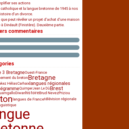
plifier ses actions
e catholique et la langue bretonne de 1945 à nos
histoire d’un divorce.
 que peut révéler un projet d’achat d’une maison
 à Dinéault (Finistère). Deuxième partie.
iers commentaires
gories
e 3 Bretagne
Ouest-France
Bretagne
nement du breton
langues régionales
Carhaix
akez Hélias
Brest
légramme
Quimper
Jean Le Dû
histoire
Diwan
Priziou
gallo
Brud Nevez
uarn
ton
télévision régionale
langues de France
nguistique
angue
retonne