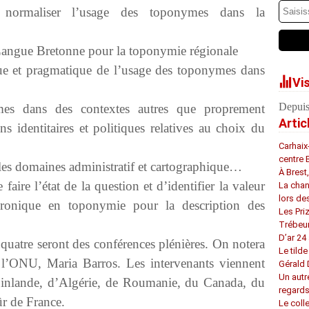
normaliser l’usage des toponymes dans la
a Langue Bretonne pour la toponymie régionale
que et pragmatique de l’usage des toponymes dans
Vi
Depuis
mes dans des contextes autres que proprement
Artic
ns identitaires et politiques relatives au choix du
Carhaix
centre 
les domaines administratif et cartographique…
À Brest
aire l’état de la question et d’identifier la valeur
La chan
lors de
hronique en toponymie pour la description des
Les Pri
Trébeu
D’ar 24 
uatre seront des conférences plénières. On notera
Le tilde
e l’ONU, Maria Barros. Les intervenants viennent
Gérald
Un autr
 Finlande, d’Algérie, de Roumanie, du Canada, du
regard
ûr de France.
Le coll