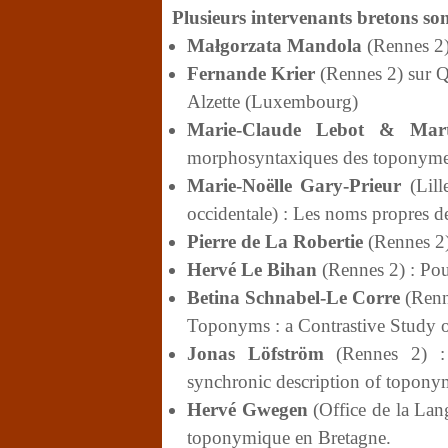
Plusieurs intervenants bretons so
Małgorzata Mandola
(Rennes 2) 
Fernande Krier
(Rennes 2) sur Q
Alzette (Luxembourg)
Marie-Claude Lebot & Mart
morphosyntaxiques des toponymes
Marie-Noëlle Gary-Prieur
(Lil
occidentale) : Les noms propres de 
Pierre de La Robertie
(Rennes 2)
Hervé Le Bihan
(Rennes 2) : Po
Betina Schnabel-Le Corre
(Renne
Toponyms : a Contrastive Study
Jonas Löfström
(Rennes 2) :
synchronic description of toponyms
Hervé Gwegen
(Office de la Lan
toponymique en Bretagne.