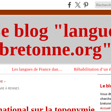
e blog "langu
bretonne.org
Les langues de France dans un imposant ouvrage sur la langue française que publient les Presses universitaires d’Oxford
HE
>
Le bl
MIE À RENNES
Vous êt
chercheu
bretonn
national sur la toponymie
Accueil