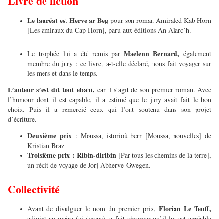
Livre de fiction
Le lauréat est Herve ar Beg
pour son roman Amiraled Kab Horn
[Les amiraux du Cap-Horn], paru aux éditions An Alarc’h.
Maelenn Bernard,
Le trophée lui a été remis par
également
membre du jury : ce livre, a-t-elle déclaré, nous fait voyager sur
les mers et dans le temps.
L’auteur s’est dit tout ébahi,
car il s’agit de son premier roman. Avec
l’humour dont il est capable, il a estimé que le jury avait fait le bon
choix. Puis il a remercié ceux qui l’ont soutenu dans son projet
d’écriture.
Deuxième prix
: Moussa, istorioù berr [Moussa, nouvelles] de
Kristian Braz
Troisième prix : Ribin-diribin
[Par tous les chemins de la terre],
un récit de voyage de Jorj Abherve-Gwegen.
Collectivité
Florian Le Teuff,
Avant de divulguer le nom du premier prix,
adjoint au maire (ci-dessus), a fait observer qu’il lui est agréable