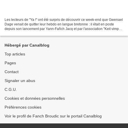
Les lecteurs de "Ya !" ont été surpris de découvrir ce week-end que Gwenael
Dage venait de quitter leur hebdo en langue bretonne : il était en poste
depuis son lancement par Yann-Fañch Jacq et par l'association "Keit vimp
bev" en juin 2005. Gwenael faisait...
Hébergé par Canalblog
Top articles
Pages
Contact
Signaler un abus
C.G.U.
Cookies et données personnelles
Préférences cookies
Voir le profil de Fanch Broudic sur le portail Canalblog