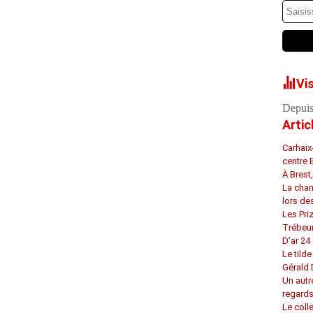
Vi
Depuis
Artic
Carhaix
centre 
À Brest
La chan
lors de
Les Pri
Trébeu
D’ar 24 
Le tilde
Gérald
Un autr
regard
Le coll