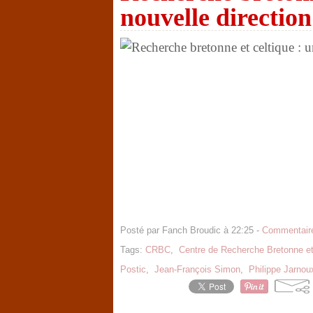
nouvelle direction
Posté par Fanch Broudic à 22:25 -
Commentaire
Tags:
CRBC
,
Centre de Recherche Bretonne et
Postic
,
Jean-François Simon
,
Philippe Jarnou