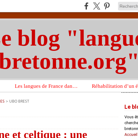
e blog "langu
bretonne.org
Les langues de France dans un imposant ouvrage sur la langue française que publient les Presses universitaires d’Oxford
IES
>
UBO BREST
Le bl
Vous êt
chercheu
bretonn
e et celtique : une
Accueil