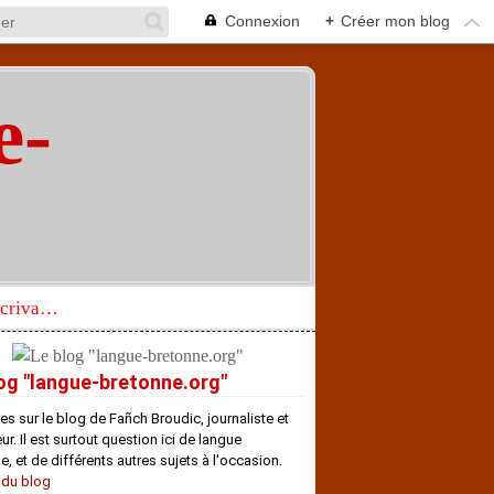
Connexion
+
Créer mon blog
e-
"
Réhabilitation d’un écrivain de langue bretonne aujourd’hui mal connu et méconnu
og "langue-bretonne.org"
es sur le blog de Fañch Broudic, journaliste et
r. Il est surtout question ici de langue
e, et de différents autres sujets à l'occasion.
 du blog