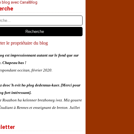
n blog avec CanalBlog
erche
er le propriétaire du blog
og est impressionnant autant sur le fond que sur
e. Chapeau bas !
espondant occitan, février 2020.
z deoc'h evit ho plog dedennus-kaer. [Merci pour
og fort intéressant].
 e Roazhon ha kelenner brezhoneg ivez. Miz gouere
tudiant à Rennes et enseignant de breton. Juillet
letter