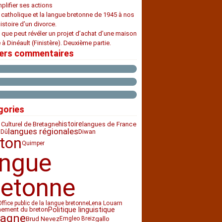
plifier ses actions
e catholique et la langue bretonne de 1945 à nos
histoire d’un divorce.
 que peut révéler un projet d’achat d’une maison
 à Dinéault (Finistère). Deuxième partie.
iers commentaires
gories
histoire
 Culturel de Bretagne
langues de France
langues régionales
Diwan
 Dû
ton
Quimper
angue
retonne
Office public de la langue bretonne
Lena Louarn
nement du breton
Politique linguistique
tagne
Brud Nevez
gallo
Emgleo Breiz