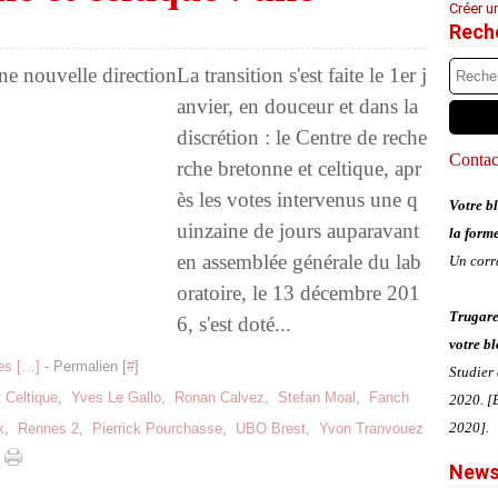
Créer u
Rech
La transition s'est faite le 1er j
anvier, en douceur et dans la
discrétion : le Centre de reche
Contact
rche bretonne et celtique, apr
ès les votes intervenus une q
Votre bl
uinzaine de jours auparavant
la form
en assemblée générale du lab
Un corr
oratoire, le 13 décembre 201
Trugare
6, s'est doté...
votre bl
s [
…
]
- Permalien [
#
]
Studier
 Celtique
,
Yves Le Gallo
,
Ronan Calvez
,
Stefan Moal
,
Fanch
2020. [É
2020].
x
,
Rennes 2
,
Pierrick Pourchasse
,
UBO Brest
,
Yvon Tranvouez
News