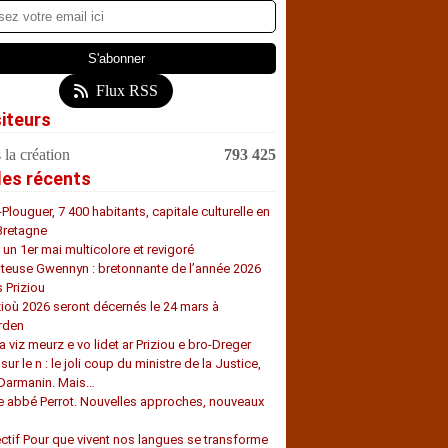
Flux RSS
siteurs
 la création
793 425
les récents
-Plouguer, 7 400 habitants, capitale culturelle en
Bretagne
, un 1er mai multicolore et revigoré
teuse Gwennyn : bretonnante de l’année 2026
s Priziou
zioù 2026 seront décernés le 24 mars à
rden
a viz meurz e vo lidet ar Priziou e bro-Dreger
 sur le n : le joli coup du ministre de la Justice,
 Darmanin. Mais…
e abbé Perrot. Nouvelles approches, nouveaux
s
ectif Pour que vivent nos langues se transforme