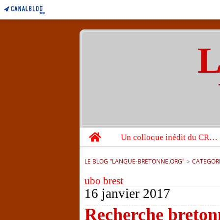
L
Home
Un colloque inédit du CRBC sur les victimes de l’année 1944
LE BLOG "LANGUE-BRETONNE.ORG"
>
CATEGOR
ubo brest
16 janvier 2017
Recherche bretonn