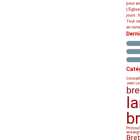
pour am
L’Églis
jours : 
Tout ce
en ruine
Dern
Caté
Conseil
Jean Le
bre
l
b
Priziou
enseig
Bre