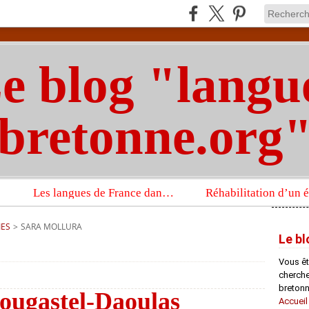
e blog "langu
bretonne.org
Les langues de France dans un imposant ouvrage sur la langue française que publient les Presses universitaires d’Oxford
IES
>
SARA MOLLURA
Le bl
Vous êt
chercheu
bretonn
lougastel-Daoulas
Accueil