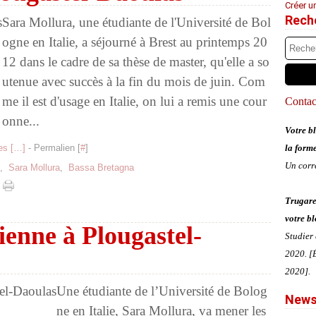
Créer u
Rech
Sara Mollura, une étudiante de l'Université de Bol
ogne en Italie, a séjourné à Brest au printemps 20
12 dans le cadre de sa thèse de master, qu'elle a so
utenue avec succès à la fin du mois de juin. Com
me il est d'usage en Italie, on lui a remis une cour
Contact
onne...
Votre bl
s [
…
]
- Permalien [
#
]
la form
Un corr
,
Sara Mollura
,
Bassa Bretagna
Trugare
votre bl
ienne à Plougastel-
Studier
2020. [É
2020].
Une étudiante de l’Université de Bolog
News
ne en Italie, Sara Mollura, va mener les