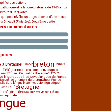
plifier ses actions
e catholique et la langue bretonne de 1945 à nos
histoire d’un divorce.
 que peut révéler un projet d’achat d’une maison
 à Dinéault (Finistère). Deuxième partie.
iers commentaires
gories
breton
e 3 Bretagne
Carhaix
Quimper
e Télégramme
Priziou
gallo
Lena Louarn
histoire
z mad
Conseil Culturel de Bretagne
ue linguistique
Brud Nevez
langues de France
enseignement du breton
Ouest-France
Breiz
sociolinguistique
ublic de la langue bretonne
Bretagne
t
Jean Le Dû
es régionales
Diwan
Pierre-Jakez Hélias
ion régionale
angue