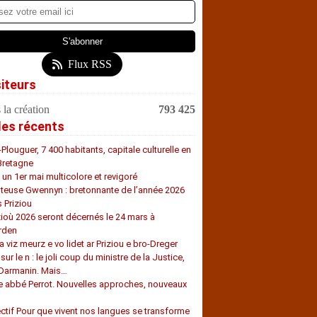
Flux RSS
siteurs
 la création
793 425
les récents
-Plouguer, 7 400 habitants, capitale culturelle en
Bretagne
, un 1er mai multicolore et revigoré
teuse Gwennyn : bretonnante de l’année 2026
s Priziou
zioù 2026 seront décernés le 24 mars à
rden
a viz meurz e vo lidet ar Priziou e bro-Dreger
 sur le n : le joli coup du ministre de la Justice,
 Darmanin. Mais…
e abbé Perrot. Nouvelles approches, nouveaux
s
ectif Pour que vivent nos langues se transforme