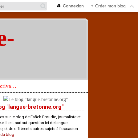
Connexion
+
Créer mon blog
e-
"
Réhabilitation d’un écrivain de langue bretonne aujourd’hui mal connu et méconnu
og "langue-bretonne.org"
es sur le blog de Fañch Broudic, journaliste et
r. Il est surtout question ici de langue
e, et de différents autres sujets à l'occasion.
 du blog