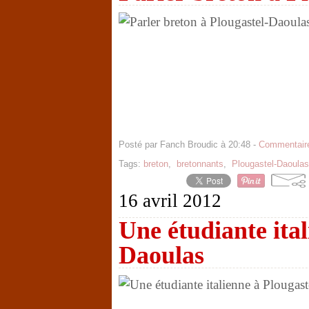
Posté par Fanch Broudic à 20:48 -
Commentaire
Tags:
breton
,
bretonnants
,
Plougastel-Daoulas
16 avril 2012
Une étudiante ital
Daoulas