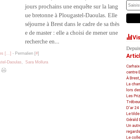
jours prochains une enquête sur la lang
ue bretonne à Plougastel-Daoulas. Elle
séjourne à Brest dans le cadre de sa thès
e de master : elle a choisi de mener une
Vi
recherche en...
Depuis
s [
…
]
- Permalien [
#
]
Artic
stel-Daoulas
,
Sara Mollura
Carhaix
centre 
À Brest
La chan
lors de
Les Pri
Trébeu
D’ar 24 
Le tilde
Gérald
Un autr
regard
Le coll