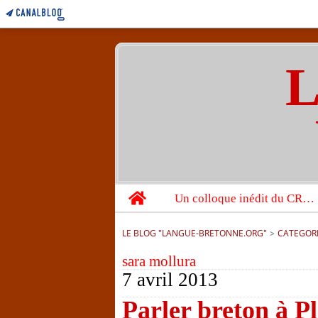
L
Home
Un colloque inédit du CRBC sur les victimes de l’année 1944
LE BLOG "LANGUE-BRETONNE.ORG"
>
CATEGOR
sara mollura
7 avril 2013
Parler breton à P