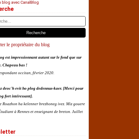
n blog avec CanalBlog
erche
er le propriétaire du blog
og est impressionnant autant sur le fond que sur
e. Chapeau bas !
espondant occitan, février 2020.
z deoc'h evit ho plog dedennus-kaer. [Merci pour
og fort intéressant].
 e Roazhon ha kelenner brezhoneg ivez. Miz gouere
tudiant à Rennes et enseignant de breton. Juillet
letter