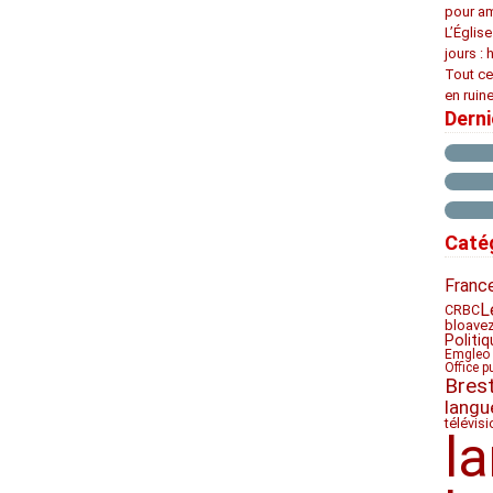
pour am
L’Églis
jours : 
Tout ce
en ruine
Dern
Caté
Franc
L
CRBC
bloave
Politiq
Emgleo 
Office p
Bres
langu
télévis
l