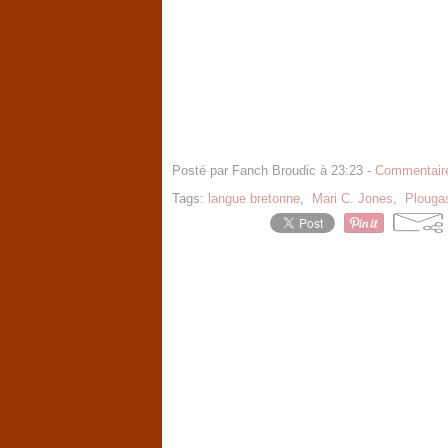
Posté par Fanch Broudic à 23:23 -
Commentaire
Tags:
langue bretonne
,
Mari C. Jones
,
Plouga