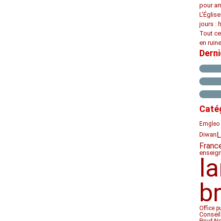
pour am
L’Églis
jours : 
Tout ce
en ruine
Dern
Caté
Emgleo 
L
Diwan
Franc
enseig
l
b
Office p
Conseil
Brud N