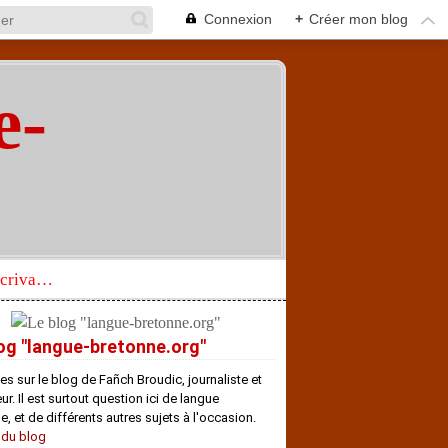
Connexion
+
Créer mon blog
e-
"
Réhabilitation d’un écrivain de langue bretonne aujourd’hui mal connu et méconnu
og "langue-bretonne.org"
es sur le blog de Fañch Broudic, journaliste et
r. Il est surtout question ici de langue
e, et de différents autres sujets à l'occasion.
 du blog