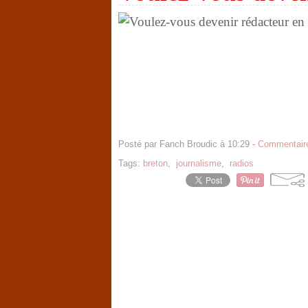
Posté par Fanch Broudic à 10:29 -
Commentaire
Tags:
breton
,
journalisme
,
radios