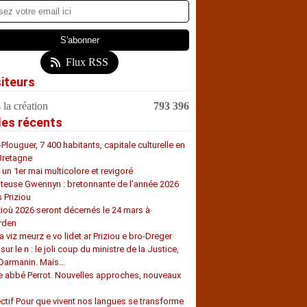
Flux RSS
siteurs
 la création
793 396
les récents
-Plouguer, 7 400 habitants, capitale culturelle en
Bretagne
, un 1er mai multicolore et revigoré
teuse Gwennyn : bretonnante de l’année 2026
s Priziou
zioù 2026 seront décernés le 24 mars à
rden
a viz meurz e vo lidet ar Priziou e bro-Dreger
 sur le n : le joli coup du ministre de la Justice,
 Darmanin. Mais…
e abbé Perrot. Nouvelles approches, nouveaux
s
ectif Pour que vivent nos langues se transforme