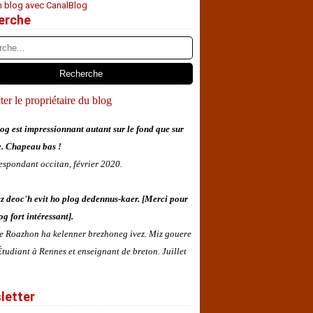
n blog avec CanalBlog
erche
er le propriétaire du blog
og est impressionnant autant sur le fond que sur
e. Chapeau bas !
espondant occitan, février 2020.
z deoc'h evit ho plog dedennus-kaer. [Merci pour
og fort intéressant].
 e Roazhon ha kelenner brezhoneg ivez. Miz gouere
tudiant à Rennes et enseignant de breton. Juillet
letter