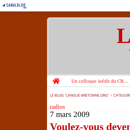
L
Home
Un colloque inédit du CRBC sur les victimes de l’année 1944
LE BLOG "LANGUE-BRETONNE.ORG"
>
CATEGOR
radios
7 mars 2009
Voulez-vous deven