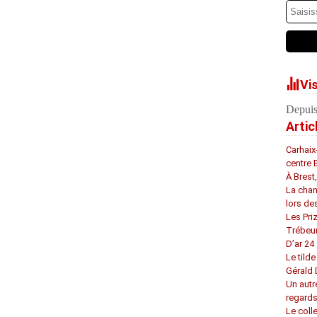
Vi
Depuis
Artic
Carhaix
centre 
À Brest
La chan
lors de
Les Pri
Trébeu
D’ar 24 
Le tilde
Gérald
Un autr
regard
Le coll