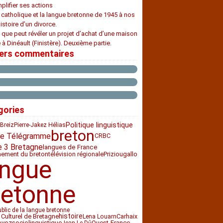
plifier ses actions
e catholique et la langue bretonne de 1945 à nos
histoire d’un divorce.
 que peut révéler un projet d’achat d’une maison
 à Dinéault (Finistère). Deuxième partie.
iers commentaires
gories
Politique linguistique
Breiz
Pierre-Jakez Hélias
breton
e Télégramme
CRBC
e 3 Bretagne
langues de France
nement du breton
télévision régionale
Priziou
gallo
angue
retonne
ublic de la langue bretonne
histoire
 Culturel de Bretagne
Carhaix
Lena Louarn
sociolinguistique
Ouest-France
evez
Jean Le Dû