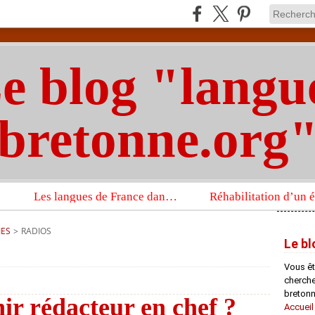
e blog "langu
bretonne.org
Les langues de France dans un imposant ouvrage sur la langue française que publient les Presses universitaires d’Oxford
IES
>
RADIOS
Le bl
Vous êt
chercheu
bretonn
ir rédacteur en chef ?
Accueil