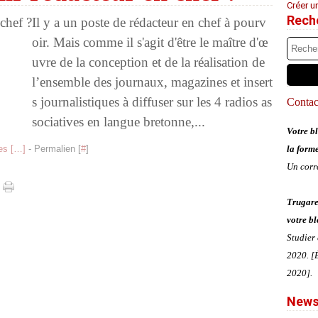
Créer u
Rech
Il y a un poste de rédacteur en chef à pourv
oir. Mais comme il s'agit d'être le maître d'œ
uvre de la conception et de la réalisation de
l’ensemble des journaux, magazines et insert
s journalistiques à diffuser sur les 4 radios as
Contact
sociatives en langue bretonne,...
Votre bl
s [
…
]
- Permalien [
#
]
la form
Un corr
Trugare
votre bl
Studier
2020. [É
2020].
News