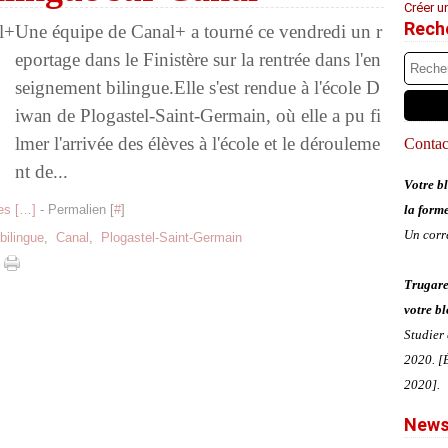
Créer u
Rech
Une équipe de Canal+ a tourné ce vendredi un r
eportage dans le Finistère sur la rentrée dans l'en
seignement bilingue.Elle s'est rendue à l'école D
iwan de Plogastel-Saint-Germain, où elle a pu fi
lmer l'arrivée des élèves à l'école et le dérouleme
Contact
nt de...
Votre bl
s [
…
]
- Permalien [
#
]
la form
Un corr
bilingue
,
Canal
,
Plogastel-Saint-Germain
Trugare
votre bl
Studier
2020. [É
2020].
News