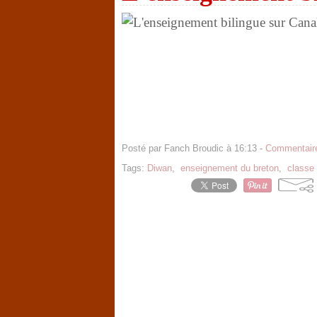
Posté par Fanch Broudic à 16:13 -
Commentaire
Tags:
Diwan
,
enseignement du breton
,
classe 