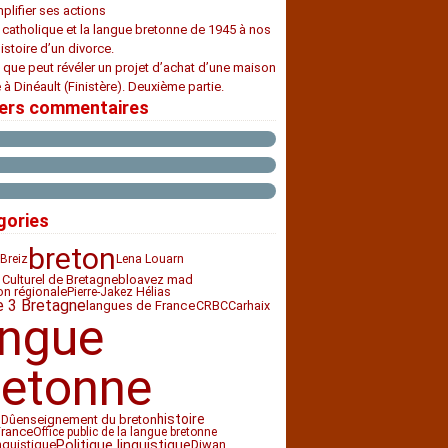
plifier ses actions
e catholique et la langue bretonne de 1945 à nos
histoire d’un divorce.
 que peut révéler un projet d’achat d’une maison
 à Dinéault (Finistère). Deuxième partie.
iers commentaires
gories
breton
Breiz
Lena Louarn
 Culturel de Bretagne
bloavez mad
ion régionale
Pierre-Jakez Hélias
e 3 Bretagne
CRBC
Carhaix
langues de France
angue
retonne
histoire
enseignement du breton
 Dû
France
Office public de la langue bretonne
nguistique
Politique linguistique
Diwan