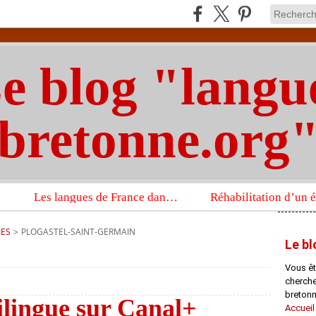
e blog "langu
bretonne.org
Les langues de France dans un imposant ouvrage sur la langue française que publient les Presses universitaires d’Oxford
IES
>
PLOGASTEL-SAINT-GERMAIN
Le bl
Vous êt
chercheu
bretonn
ilingue sur Canal+
Accueil