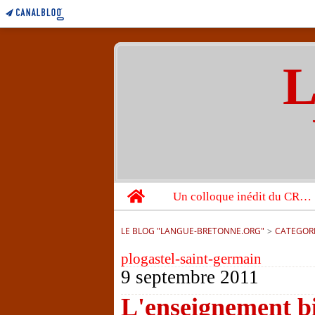
L
Home
Un colloque inédit du CRBC sur les victimes de l’année 1944
LE BLOG "LANGUE-BRETONNE.ORG"
>
CATEGOR
plogastel-saint-germain
9 septembre 2011
L'enseignement b