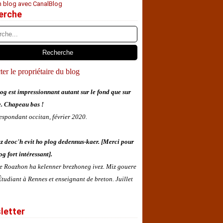
n blog avec CanalBlog
erche
er le propriétaire du blog
og est impressionnant autant sur le fond que sur
e. Chapeau bas !
espondant occitan, février 2020.
z deoc'h evit ho plog dedennus-kaer. [Merci pour
og fort intéressant].
 e Roazhon ha kelenner brezhoneg ivez. Miz gouere
tudiant à Rennes et enseignant de breton. Juillet
letter