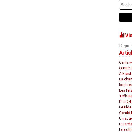
Vi
Depuis
Artic
Carhaix
centre 
À Brest
La chan
lors de
Les Pri
Trébeu
D’ar 24 
Le tilde
Gérald
Un autr
regard
Le coll