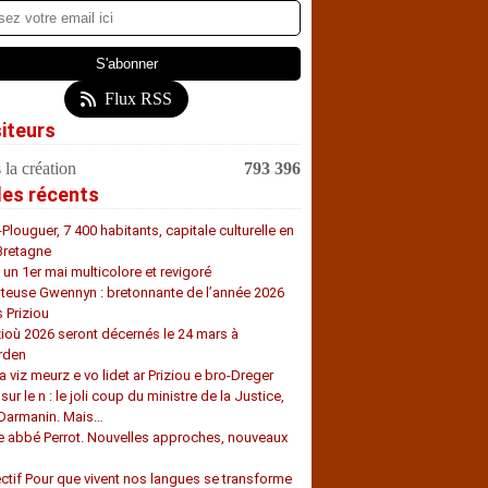
Flux RSS
siteurs
 la création
793 396
les récents
-Plouguer, 7 400 habitants, capitale culturelle en
Bretagne
, un 1er mai multicolore et revigoré
teuse Gwennyn : bretonnante de l’année 2026
s Priziou
zioù 2026 seront décernés le 24 mars à
rden
a viz meurz e vo lidet ar Priziou e bro-Dreger
 sur le n : le joli coup du ministre de la Justice,
 Darmanin. Mais…
e abbé Perrot. Nouvelles approches, nouveaux
s
ectif Pour que vivent nos langues se transforme