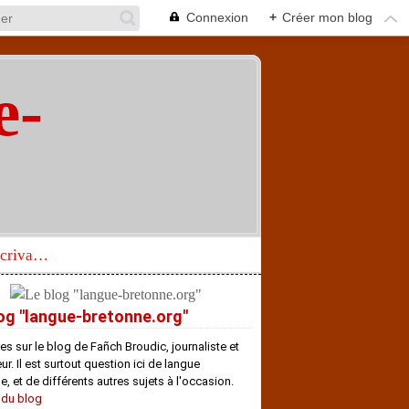
Connexion
+
Créer mon blog
e-
"
Réhabilitation d’un écrivain de langue bretonne aujourd’hui mal connu et méconnu
og "langue-bretonne.org"
es sur le blog de Fañch Broudic, journaliste et
r. Il est surtout question ici de langue
e, et de différents autres sujets à l'occasion.
 du blog