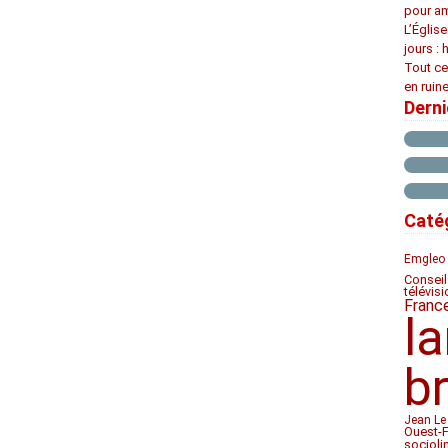
pour am
L’Églis
jours : 
Tout ce
en ruine
Dern
Caté
Emgleo 
Conseil
télévis
Franc
l
b
Jean Le
Ouest-
socioli