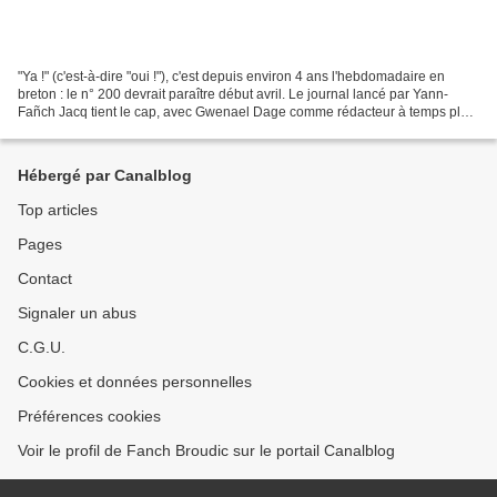
"Ya !" (c'est-à-dire "oui !"), c'est depuis environ 4 ans l'hebdomadaire en
breton : le n° 200 devrait paraître début avril. Le journal lancé par Yann-
Fañch Jacq tient le cap, avec Gwenael Dage comme rédacteur à temps plein
et plusieurs autres collaborateurs....
Hébergé par Canalblog
Top articles
Pages
Contact
Signaler un abus
C.G.U.
Cookies et données personnelles
Préférences cookies
Voir le profil de Fanch Broudic sur le portail Canalblog