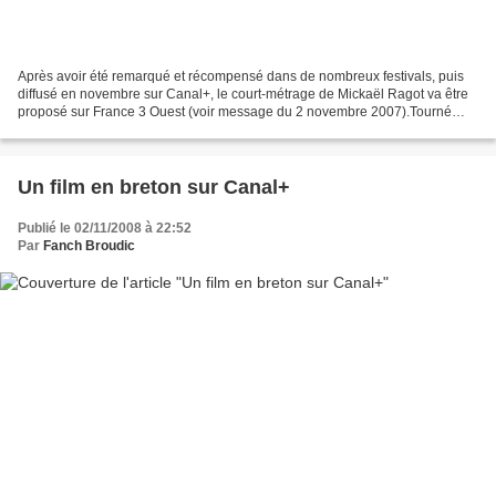
Après avoir été remarqué et récompensé dans de nombreux festivals, puis
diffusé en novembre sur Canal+, le court-métrage de Mickaël Ragot va être
proposé sur France 3 Ouest (voir message du 2 novembre 2007).Tourné
dans le décor d'une ferme du Léon des...
Un film en breton sur Canal+
Publié le 02/11/2008 à 22:52
Par
Fanch Broudic