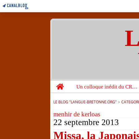
L
Home
Un colloque inédit du CRBC sur les victimes de l’année 1944
LE BLOG "LANGUE-BRETONNE.ORG"
>
CATEGOR
menhir de kerloas
22 septembre 2013
Missa, la Japonais