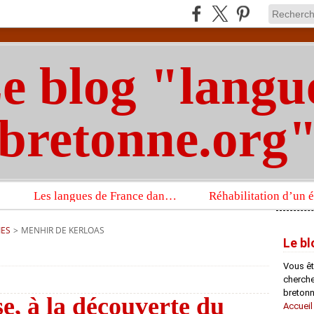
e blog "langu
bretonne.org
Les langues de France dans un imposant ouvrage sur la langue française que publient les Presses universitaires d’Oxford
IES
>
MENHIR DE KERLOAS
Le bl
Vous êt
chercheu
bretonn
e, à la découverte du
Accueil