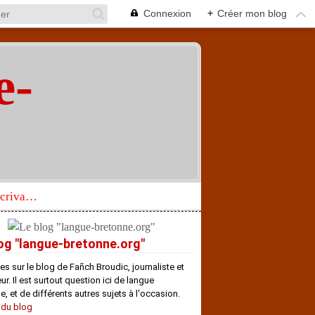
Connexion
+
Créer mon blog
e-
"
Réhabilitation d’un écrivain de langue bretonne aujourd’hui mal connu et méconnu
og "langue-bretonne.org"
es sur le blog de Fañch Broudic, journaliste et
r. Il est surtout question ici de langue
e, et de différents autres sujets à l'occasion.
 du blog