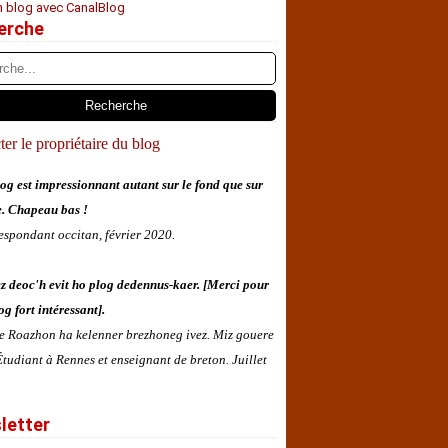
n blog avec CanalBlog
erche
er le propriétaire du blog
og est impressionnant autant sur le fond que sur
e. Chapeau bas !
espondant occitan, février 2020.
z deoc'h evit ho plog dedennus-kaer. [Merci pour
og fort intéressant].
 e Roazhon ha kelenner brezhoneg ivez. Miz gouere
tudiant à Rennes et enseignant de breton. Juillet
letter