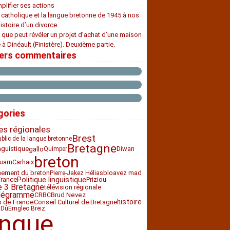
plifier ses actions
e catholique et la langue bretonne de 1945 à nos
histoire d’un divorce.
 que peut révéler un projet d’achat d’une maison
 à Dinéault (Finistère). Deuxième partie.
iers commentaires
gories
es régionales
Brest
ublic de la langue bretonne
Bretagne
nguistique
Diwan
gallo
Quimper
breton
Carhaix
uarn
nement du breton
bloavez mad
Pierre-Jakez Hélias
France
Politique linguistique
Priziou
e 3 Bretagne
télévision régionale
légramme
CRBC
Brud Nevez
histoire
Conseil Culturel de Bretagne
s de France
 Dû
Emgleo Breiz
angue