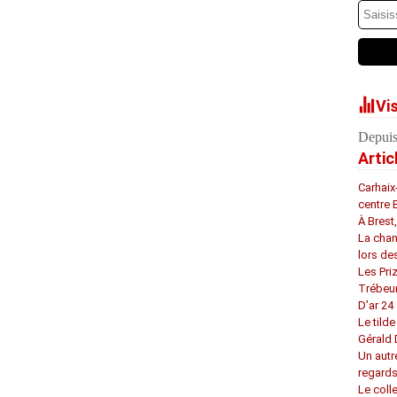
Vi
Depuis
Artic
Carhaix
centre 
À Brest
La chan
lors de
Les Pri
Trébeu
D’ar 24 
Le tilde
Gérald
Un autr
regard
Le coll