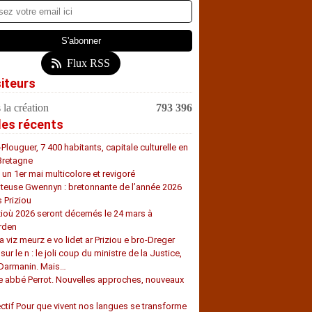
Flux RSS
siteurs
 la création
793 396
les récents
-Plouguer, 7 400 habitants, capitale culturelle en
Bretagne
, un 1er mai multicolore et revigoré
teuse Gwennyn : bretonnante de l’année 2026
s Priziou
zioù 2026 seront décernés le 24 mars à
rden
a viz meurz e vo lidet ar Priziou e bro-Dreger
 sur le n : le joli coup du ministre de la Justice,
 Darmanin. Mais…
e abbé Perrot. Nouvelles approches, nouveaux
s
ectif Pour que vivent nos langues se transforme