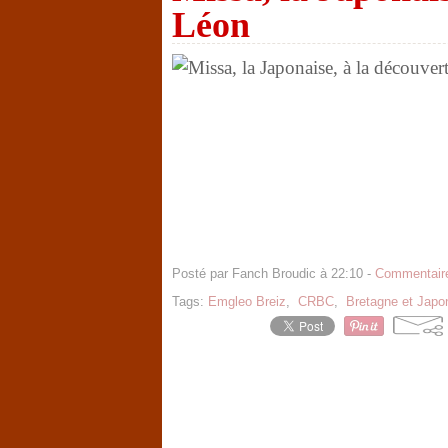
Léon
Posté par Fanch Broudic à 22:10 -
Commentaire
Tags:
Emgleo Breiz
,
CRBC
,
Bretagne et Japo