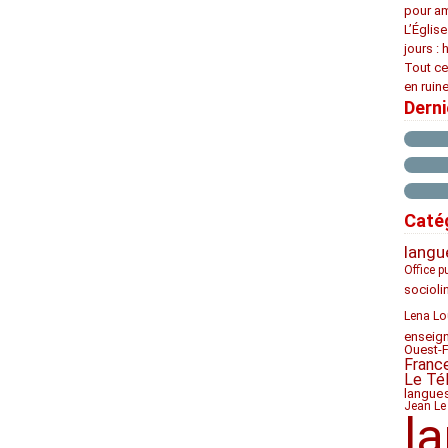
pour am
L’Églis
jours : 
Tout ce
en ruine
Dern
Caté
langu
Office p
socioli
Lena Lo
enseig
Ouest-
Franc
Le Té
langue
Jean Le
l