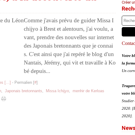
Créer u
Rech
Comme j'avais prévu de guider Missa I
chijyo à Brest et alentours, j'ai voulu, a
vant, prendre des nouvelles sur internet
Contact
des Japonais bretonnants que je connai
s. C'est ainsi que j'ai repéré le blog d'un
Votre bl
Nantais, Jérémy, qui vit et travaille à Ko
la form
bé depuis...
Un corr
s [
…
]
- Permalien [
#
]
Trugare
n
,
Japonais bretonnants
,
Missa Ichijyo
,
menhir de Kerloas
votre bl
Studier
2020. [É
2020].
News