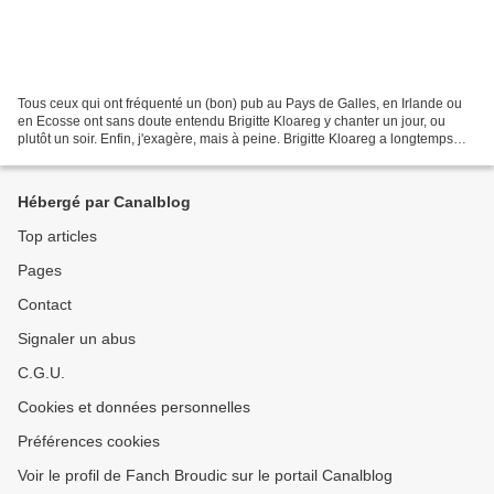
Tous ceux qui ont fréquenté un (bon) pub au Pays de Galles, en Irlande ou
en Ecosse ont sans doute entendu Brigitte Kloareg y chanter un jour, ou
plutôt un soir. Enfin, j'exagère, mais à peine. Brigitte Kloareg a longtemps
vécu au Pays de Galles.Ceux...
Hébergé par Canalblog
Top articles
Pages
Contact
Signaler un abus
C.G.U.
Cookies et données personnelles
Préférences cookies
Voir le profil de Fanch Broudic sur le portail Canalblog