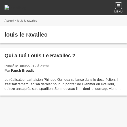
MENU
Accueil
» louis le ravallec
louis le ravallec
Qui a tué Louis Le Ravallec ?
Publié le 30/05/2012 à 21:58
Par
Fanch Broudic
Le réalisateur carhaisien Philippe Guilloux se lance dans le docu-fiction. Il
s'est fait remarquer l'an dernier pour un portrait de Glenmor en éveilleur,
quinze ans après sa disparition. Son nouveau film, dont le tournage vient de
commencer, aborde un...