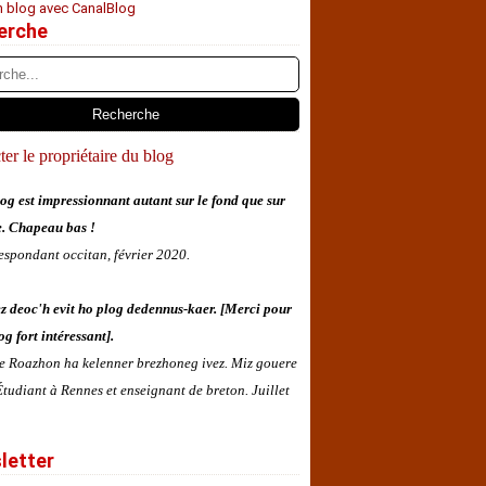
n blog avec CanalBlog
erche
er le propriétaire du blog
og est impressionnant autant sur le fond que sur
e. Chapeau bas !
espondant occitan, février 2020.
z deoc'h evit ho plog dedennus-kaer. [Merci pour
og fort intéressant].
 e Roazhon ha kelenner brezhoneg ivez. Miz gouere
tudiant à Rennes et enseignant de breton. Juillet
letter