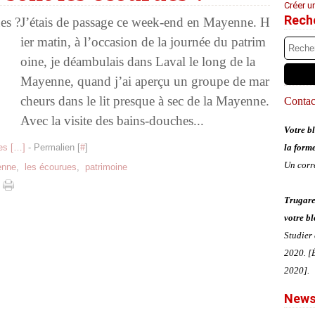
Créer u
Rech
J’étais de passage ce week-end en Mayenne. H
ier matin, à l’occasion de la journée du patrim
oine, je déambulais dans Laval le long de la
Mayenne, quand j’ai aperçu un groupe de mar
cheurs dans le lit presque à sec de la Mayenne.
Contact
Avec la visite des bains-douches...
Votre bl
s [
…
]
- Permalien [
#
]
la form
Un corr
enne
,
les écourues
,
patrimoine
Trugare
votre bl
Studier
2020. [É
2020].
News