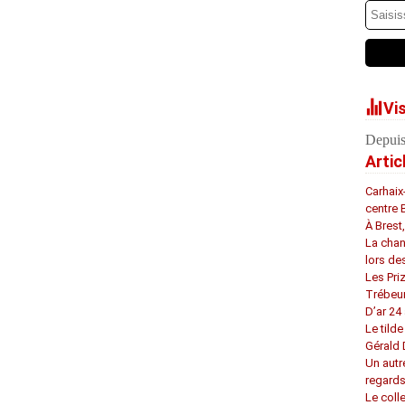
Vi
Depuis
Artic
Carhaix
centre 
À Brest
La chan
lors de
Les Pri
Trébeu
D’ar 24 
Le tilde
Gérald
Un autr
regard
Le coll