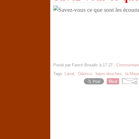
Posté par Fanch Broudic à 17:27 -
Commentaire
Tags:
Laval
,
Odorico
,
bains-douches
,
la May