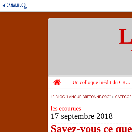
L
Home
Un colloque inédit du CRBC sur les victimes de l’année 1944
LE BLOG "LANGUE-BRETONNE.ORG"
>
CATEGOR
les ecourues
17 septembre 2018
Savez-vous ce que