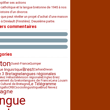
plifier ses actions
e catholique et la langue bretonne de 1945 à nos
histoire d’un divorce.
 que peut révéler un projet d’achat d’une maison
 à Dinéault (Finistère). Deuxième partie.
iers commentaires
gories
ton
Ouest-France
Quimper
Brest
ue linguistique
Carhaix
Diwan
langues régionales
e 3 Bretagne
télévision régionale
akez Hélias
Emgleo Breiz
nement du breton
langues de France
Lena Louarn
Le Télégramme
 Culturel de Bretagne
e
CRBC
sociolinguistique
gallo
Brud Nevez
tagne
angue