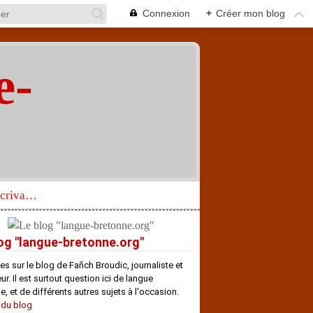
Connexion
+
Créer mon blog
e-
"
Réhabilitation d’un écrivain de langue bretonne aujourd’hui mal connu et méconnu
og "langue-bretonne.org"
es sur le blog de Fañch Broudic, journaliste et
r. Il est surtout question ici de langue
e, et de différents autres sujets à l'occasion.
 du blog