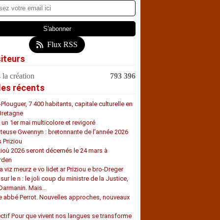
Flux RSS
siteurs
 la création
793 396
les récents
-Plouguer, 7 400 habitants, capitale culturelle en
Bretagne
, un 1er mai multicolore et revigoré
teuse Gwennyn : bretonnante de l’année 2026
s Priziou
zioù 2026 seront décernés le 24 mars à
rden
a viz meurz e vo lidet ar Priziou e bro-Dreger
 sur le n : le joli coup du ministre de la Justice,
 Darmanin. Mais…
e abbé Perrot. Nouvelles approches, nouveaux
s
ectif Pour que vivent nos langues se transforme