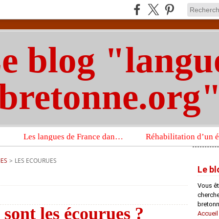
e blog "langu
bretonne.org
Les langues de France dans un imposant ouvrage sur la langue française que publient les Presses universitaires d’Oxford
IES
>
LES ECOURUES
Le bl
Vous êt
chercheu
bretonn
 sont les écourues ?
Accueil