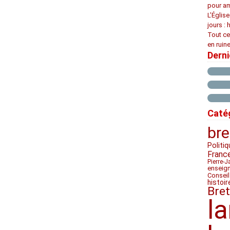
pour am
L’Églis
jours : 
Tout ce
en ruine
Dern
Caté
bre
Politiq
Franc
Pierre-J
enseig
Conseil
histoir
Bre
l