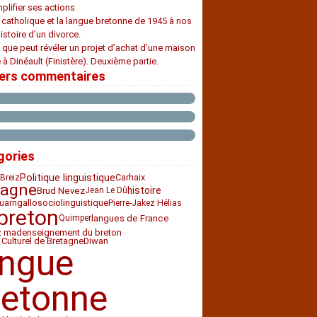
plifier ses actions
e catholique et la langue bretonne de 1945 à nos
histoire d’un divorce.
 que peut révéler un projet d’achat d’une maison
 à Dinéault (Finistère). Deuxième partie.
iers commentaires
gories
Politique linguistique
Carhaix
Breiz
tagne
histoire
Brud Nevez
Jean Le Dû
sociolinguistique
gallo
uarn
Pierre-Jakez Hélias
breton
langues de France
Quimper
z mad
enseignement du breton
 Culturel de Bretagne
Diwan
angue
retonne