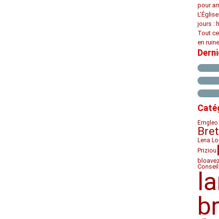
pour am
L’Églis
jours : 
Tout ce
en ruine
Dern
Caté
Emgleo 
Bre
Lena Lo
Priziou
bloave
Conseil
l
b