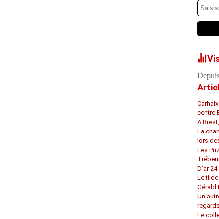
Vi
Depuis
Artic
Carhaix
centre 
À Brest
La chan
lors de
Les Pri
Trébeu
D’ar 24 
Le tilde
Gérald
Un autr
regard
Le coll