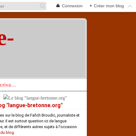
Connexion
+
Créer mon blog
e-
"
Réhabilitation d’un écrivain de langue bretonne aujourd’hui mal connu et méconnu
og "langue-bretonne.org"
es sur le blog de Fañch Broudic, journaliste et
r. Il est surtout question ici de langue
e, et de différents autres sujets à l'occasion.
 du blog