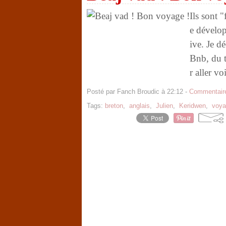
Ils sont "
e dévelo
ive. Je d
Bnb, du t
r aller voi
Posté par Fanch Broudic à 22:12 -
Commentaire
Tags:
breton
,
anglais
,
Julien
,
Keridwen
,
voya