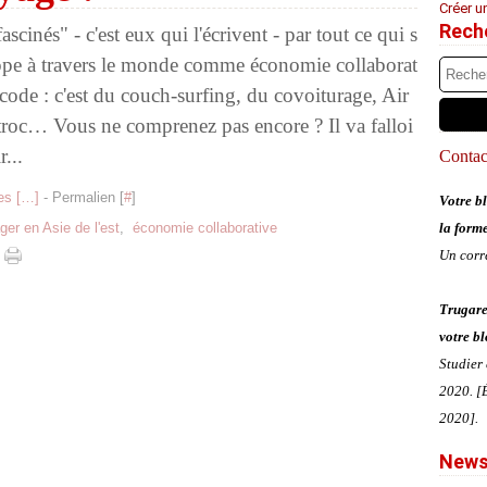
Créer u
Rech
fascinés" - c'est eux qui l'écrivent - par tout ce qui s
ppe à travers le monde comme économie collaborat
écode : c'est du couch-surfing, du covoiturage, Air
roc… Vous ne comprenez pas encore ? Il va falloi
r...
Contact
s [
…
]
- Permalien [
#
]
Votre bl
ger en Asie de l'est
,
économie collaborative
la form
Un corr
Trugare
votre bl
Studier
2020. [É
2020].
News