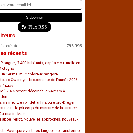
Flux RSS
siteurs
 la création
793 396
les récents
-Plouguer, 7 400 habitants, capitale culturelle en
Bretagne
, un 1er mai multicolore et revigoré
teuse Gwennyn : bretonnante de l’année 2026
s Priziou
zioù 2026 seront décernés le 24 mars à
rden
a viz meurz e vo lidet ar Priziou e bro-Dreger
 sur le n : le joli coup du ministre de la Justice,
 Darmanin. Mais…
e abbé Perrot. Nouvelles approches, nouveaux
s
ectif Pour que vivent nos langues se transforme