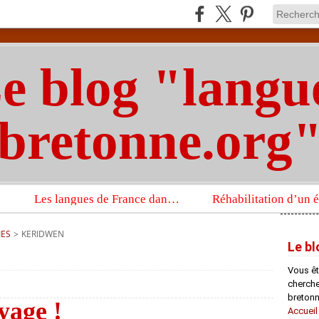
e blog "langu
bretonne.org
Les langues de France dans un imposant ouvrage sur la langue française que publient les Presses universitaires d’Oxford
IES
>
KERIDWEN
Le bl
Vous êt
chercheu
bretonn
yage !
Accueil