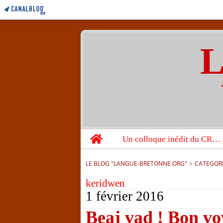
L
Home
Un colloque inédit du CRBC sur les victimes de l’année 1944
LE BLOG "LANGUE-BRETONNE.ORG"
>
CATEGOR
keridwen
1 février 2016
Beaj vad ! Bon vo