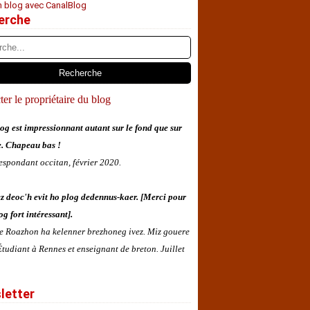
n blog avec CanalBlog
erche
er le propriétaire du blog
og est impressionnant autant sur le fond que sur
e. Chapeau bas !
espondant occitan, février 2020.
z deoc'h evit ho plog dedennus-kaer. [Merci pour
og fort intéressant].
 e Roazhon ha kelenner brezhoneg ivez. Miz gouere
tudiant à Rennes et enseignant de breton. Juillet
letter