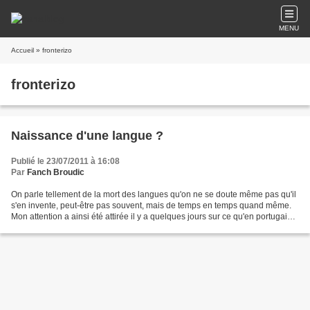
MENU
Accueil
» fronterizo
fronterizo
Naissance d'une langue ?
Publié le 23/07/2011 à 16:08
Par
Fanch Broudic
On parle tellement de la mort des langues qu'on ne se doute même pas qu'il
s'en invente, peut-être pas souvent, mais de temps en temps quand même.
Mon attention a ainsi été attirée il y a quelques jours sur ce qu'en portugais
on appelle le "portunhol",...