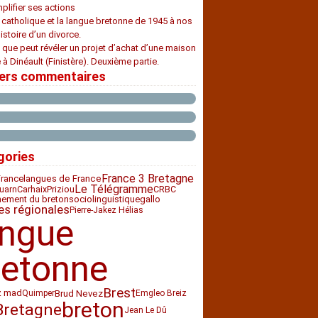
plifier ses actions
e catholique et la langue bretonne de 1945 à nos
histoire d’un divorce.
 que peut révéler un projet d’achat d’une maison
 à Dinéault (Finistère). Deuxième partie.
iers commentaires
gories
France 3 Bretagne
France
langues de France
Le Télégramme
Carhaix
Priziou
CRBC
uarn
nement du breton
sociolinguistique
gallo
es régionales
Pierre-Jakez Hélias
angue
retonne
Brest
z mad
Brud Nevez
Quimper
Emgleo Breiz
breton
Bretagne
Jean Le Dû