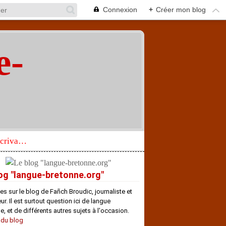
Connexion
+
Créer mon blog
e-
"
Réhabilitation d’un écrivain de langue bretonne aujourd’hui mal connu et méconnu
og "langue-bretonne.org"
es sur le blog de Fañch Broudic, journaliste et
r. Il est surtout question ici de langue
e, et de différents autres sujets à l'occasion.
 du blog