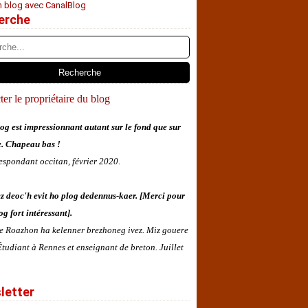
n blog avec CanalBlog
erche
er le propriétaire du blog
og est impressionnant autant sur le fond que sur
e. Chapeau bas !
espondant occitan, février 2020.
z deoc'h evit ho plog dedennus-kaer. [Merci pour
og fort intéressant].
 e Roazhon ha kelenner brezhoneg ivez. Miz gouere
tudiant à Rennes et enseignant de breton. Juillet
letter