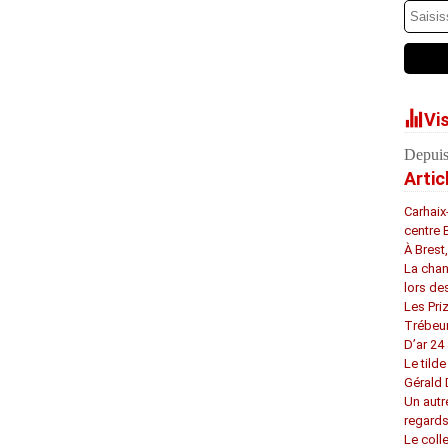
Vi
Depuis
Artic
Carhaix
centre 
À Brest
La chan
lors de
Les Pri
Trébeu
D’ar 24 
Le tilde
Gérald
Un autr
regard
Le coll