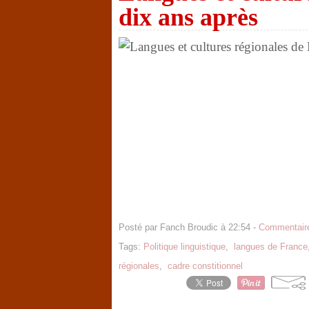
dix ans après
Posté par Fanch Broudic à 22:54 -
Commentaire
Tags:
Politique linguistique
,
langues de France
régionales
,
cadre constitionnel