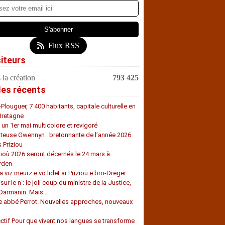
Flux RSS
siteurs
 la création
793 425
les récents
-Plouguer, 7 400 habitants, capitale culturelle en
Bretagne
, un 1er mai multicolore et revigoré
teuse Gwennyn : bretonnante de l’année 2026
s Priziou
zioù 2026 seront décernés le 24 mars à
rden
a viz meurz e vo lidet ar Priziou e bro-Dreger
 sur le n : le joli coup du ministre de la Justice,
 Darmanin. Mais…
e abbé Perrot. Nouvelles approches, nouveaux
s
ectif Pour que vivent nos langues se transforme