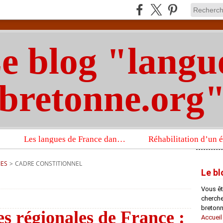
e blog "langu
bretonne.org
Les langues de France dans un imposant ouvrage sur la langue française que publient les Presses universitaires d’Oxford
IES
>
CADRE CONSTITIONNEL
Le bl
Vous êt
chercheu
bretonn
es régionales de France :
Accueil