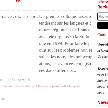
Créer u
Rech
Un premier colloque assez re
tentissant sur les langues et c
ultures régionales de France
Contact
avait été organisé à la Sorbo
nne en 1999. Pour faire le p
Votre bl
oint sur les problèmes non ré
la form
solus, les nouvelles préoccup
Un corr
ations, les avancées enregistr
Trugare
ées dans différents...
votre bl
s [
…
]
- Permalien [
#
]
Studier
,
médias
,
associations
,
Charte européenne des langues
2020. [É
2020].
News