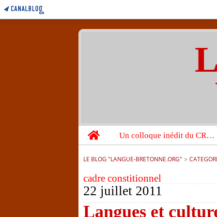
L
Home
Un colloque inédit du CRBC sur les victimes de l’année 1944
LE BLOG "LANGUE-BRETONNE.ORG"
>
CATEGOR
cadre constitionnel
22 juillet 2011
Langues et cultur