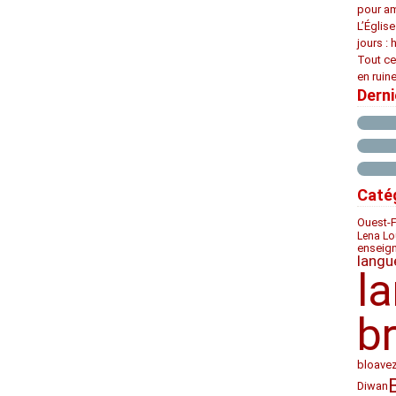
pour am
L’Églis
jours : 
Tout ce
en ruine
Dern
Caté
Ouest-
Lena Lo
enseig
langu
l
b
bloave
Diwan