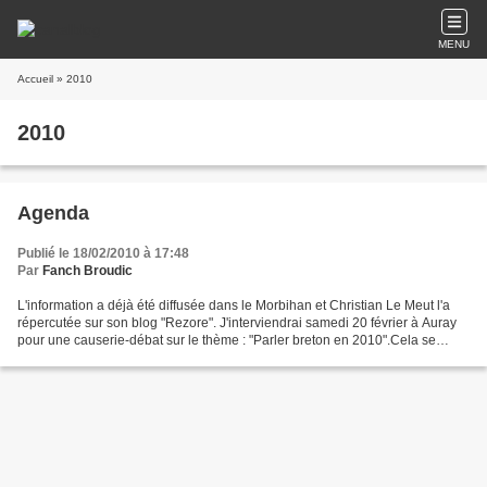
MENU
Accueil
» 2010
2010
Agenda
Publié le 18/02/2010 à 17:48
Par
Fanch Broudic
L'information a déjà été diffusée dans le Morbihan et Christian Le Meut l'a
répercutée sur son blog "Rezore". J'interviendrai samedi 20 février à Auray
pour une causerie-débat sur le thème : "Parler breton en 2010".Cela se
passera à 14 H 30 à la Kerlenn...