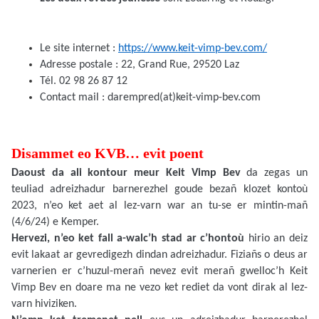
Le site internet :
https://www.keit-vimp-bev.com/
Adresse postale : 22, Grand Rue, 29520 Laz
Tél. 02 98 26 87 12
Contact mail : darempred(at)keit-vimp-bev.com
Disammet eo KVB… evit poent
Daoust da ali kontour meur Keit Vimp Bev
da zegas un
teuliad adreizhadur barnerezhel goude bezañ klozet kontoù
2023, n’eo ket aet al lez-varn war an tu-se er mintin-mañ
(4/6/24) e Kemper.
Hervezi, n’eo ket fall a-walc’h stad ar c’hontoù
hirio an deiz
evit lakaat ar gevredigezh dindan adreizhadur. Fiziañs o deus ar
varnerien er c’huzul-merañ nevez evit merañ gwelloc’h Keit
Vimp Bev en doare ma ne vezo ket rediet da vont dirak al lez-
varn hiviziken.