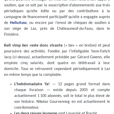
soutien, que ce soit par la souscription d’abonnements aux trois
périodiques qu’elle édite ou par des contributions à la
campagne de financement participatif qu’elle a engagée auprès
de
HelloAsso
, ou encore par l’envoi de chèques de soutien à
son siège de Laz, près de Châteauneuf-du-Faou, dans le
Finistère.
Keit vimp
bev
reste donc vivante
(« bev » en breton) et peut
poursuivre des activités. Fondée par l’infatigable Yann-Fañch
Jacq (ci-dessus), actuellement présidée par Gérard Gwenn, elle
emploie cinq salariés, dont quatre en télétravail à leur
domicile. Tous se retrouvent cependant périodiquement à Laz
en même temps que la comptable.
L’hebdomadaire Ya!
— 12 pages grand format dans
chaque livraison — existe depuis 2005 et compte
actuellement 1 100 abonnés, soit le total le plus élevé de
son histoire. Nikolaz Gourvenneg en est actuellement le
coordonnateur.
Les deux revues jeunesse
sont Louarnig et Rouzig.