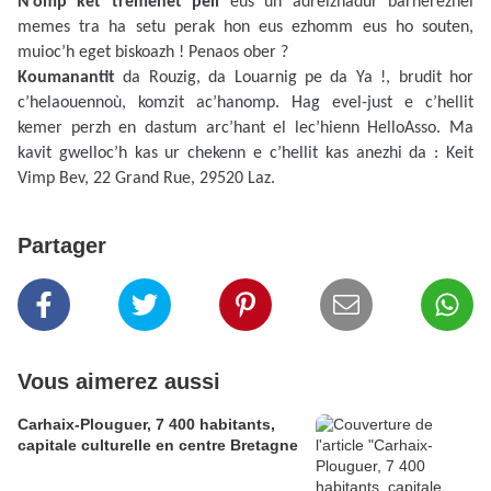
N’omp ket tremenet pell
eus un adreizhadur barnerezhel
memes tra ha setu perak hon eus ezhomm eus ho souten,
muioc’h eget biskoazh ! Penaos ober ?
Koumanantit
da Rouzig, da Louarnig pe da Ya !, brudit hor
c’helaouennoù, komzit ac’hanomp. Hag evel-just e c’hellit
kemer perzh en dastum arc’hant el lec’hienn HelloAsso. Ma
kavit gwelloc’h kas ur chekenn e c’hellit kas anezhi da : Keit
Vimp Bev, 22 Grand Rue, 29520 Laz.
Partager
Vous aimerez aussi
Carhaix-Plouguer, 7 400 habitants,
capitale culturelle en centre Bretagne