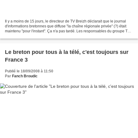
Il y a moins de 15 jours, le directeur de TV Breizh déclarait que le journal
d'informations bretonnes que diffuse "la chaîne régionale privée" (?) était
maintenu "pour l'instant". Ça n'a pas tardé. Les responsables du groupe TF1
se sont déplacés en fin...
Le breton pour tous à la télé, c'est toujours sur
France 3
Publié le 18/09/2008 à 11:50
Par
Fanch Broudic