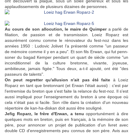
ont découvert la plaque, sous un soleil généreux et sous les
applaudissements de plusieurs dizaines de personnes.
Au cours de son allocution, le maire de Quimper
a parlé de
filiation, de passion et de transmission. Loeiz Roparz est
assurément connu comme le rénovateur du fest-noz dans les
années 1950 : Ludovic Jolivet l'a présenté comme "un passeur
de mémoire comme il y en a peu". Et son fils Erwan, qui fut penn-
soner du bagad Kemper pendant un quart de siècle comme "un
inconditionnel de la culture bretonne, vivante, joyeuse,
ambitieuse, jamais figée." Tous deux, a-t-il ajouté, ont été "des
passeurs de talents".
On peut regretter qu'allusion n'ait pas été faite
à Loeiz
Roparz en tant que bretonnant (et Erwan l'était aussi) : c'est par
l'entremise du breton que s'est faite la relance du fest-noz. Il s'est
aussi impliqué pour l'enseignement du breton à une époque où
cela n'était pas si facile. Son rôle dans la création d'un nouveau
répertoire de kan-ha-diskan doit aussi être souligné.
Jefig Roparz, le frère d'Erwan, a tenu
opportunément à dire
quelques mots en breton, puis en français, à la mémoire de son
père, pour annoncer un projet de publication d'un livret avec
double CD d'enregistrements peu connus de son père. Avis aux