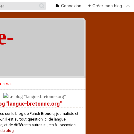
Connexion
+
Créer mon blog
e-
"
Réhabilitation d’un écrivain de langue bretonne aujourd’hui mal connu et méconnu
og "langue-bretonne.org"
es sur le blog de Fañch Broudic, journaliste et
r. Il est surtout question ici de langue
e, et de différents autres sujets à l'occasion.
 du blog