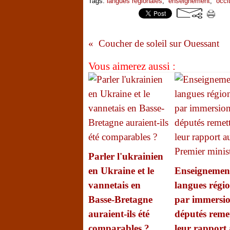
Tags:
langues régionales
,
enseignement
,
occi
Coucher de soleil sur Ouessant
Vous aimerez aussi :
Parler l'ukrainien
en Ukraine et le
Enseignemen
vannetais en
langues régio
Basse-Bretagne
par immersion
auraient-ils été
députés reme
comparables ?
leur rapport