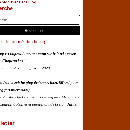
n blog avec CanalBlog
erche
er le propriétaire du blog
og est impressionnant autant sur le fond que sur
e. Chapeau bas !
espondant occitan, février 2020.
z deoc'h evit ho plog dedennus-kaer. [Merci pour
og fort intéressant].
 e Roazhon ha kelenner brezhoneg ivez. Miz gouere
tudiant à Rennes et enseignant de breton. Juillet
letter