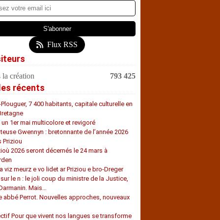
Flux RSS
siteurs
 la création
793 425
les récents
-Plouguer, 7 400 habitants, capitale culturelle en
Bretagne
, un 1er mai multicolore et revigoré
teuse Gwennyn : bretonnante de l’année 2026
s Priziou
zioù 2026 seront décernés le 24 mars à
rden
a viz meurz e vo lidet ar Priziou e bro-Dreger
 sur le n : le joli coup du ministre de la Justice,
 Darmanin. Mais…
e abbé Perrot. Nouvelles approches, nouveaux
s
ectif Pour que vivent nos langues se transforme