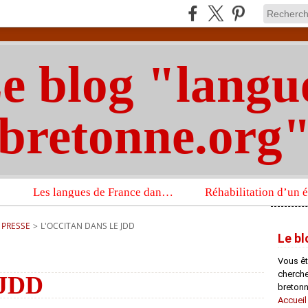
e blog "langu
bretonne.org
Les langues de France dans un imposant ouvrage sur la langue française que publient les Presses universitaires d’Oxford
 PRESSE
>
L'OCCITAN DANS LE JDD
Le bl
Vous êt
chercheu
 JDD
bretonn
Accueil