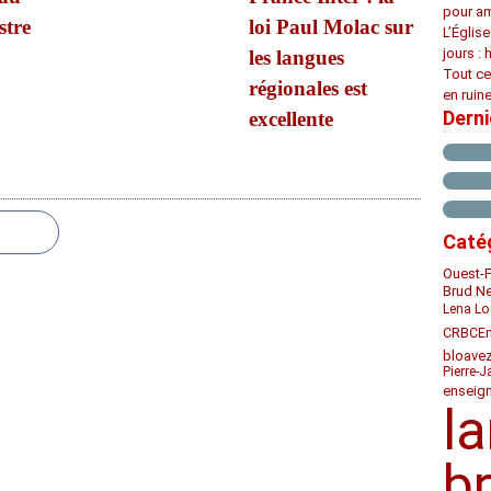
pour am
stre
loi Paul Molac sur
L’Églis
jours : 
les langues
Tout ce
régionales est
en ruine
Dern
excellente
Caté
Ouest-
Brud N
Lena Lo
CRBC
Em
bloave
Pierre-J
enseig
l
b