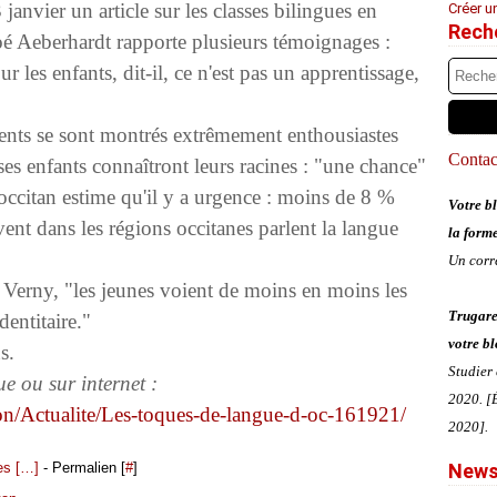
anvier un article sur les classes bilingues en
Créer u
Rech
oé Aeberhardt rapporte plusieurs témoignages :
ur les enfants, dit-il, ce n'est pas un apprentissage,
arents se sont montrés extrêmement enthousiastes
Contact
ses enfants connaîtront leurs racines : "une chance"
'occitan estime qu'il y a urgence : moins de 8 %
Votre bl
ent dans les régions occitanes parlent la langue
la form
Un corr
 Verny, "les jeunes voient de moins en moins les
Trugare
entitaire."
votre bl
s.
Studier
e ou sur internet :
2020. [É
ion/Actualite/Les-toques-de-langue-d-oc-161921/
2020].
s [
…
]
- Permalien [
#
]
News