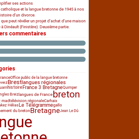
plifier ses actions
e catholique et la langue bretonne de 1945 à nos
histoire d’un divorce.
 que peut révéler un projet d’achat d’une maison
 à Dinéault (Finistère). Deuxième partie.
iers commentaires
gories
France
Office public de la langue bretonne
Brest
langues régionales
evez
France 3 Bretagne
histoire
uarn
Quimper
breton
langues de France
gleo Breiz
z mad
télévision régionale
Carhaix
Le Télégramme
gallo
akez Hélias
Bretagne
nement du breton
Jean Le Dû
angue
retonne