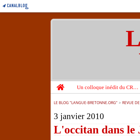
L
Home
Un colloque inédit du CRBC sur les victimes de l’année 1944
LE BLOG "LANGUE-BRETONNE.ORG"
>
REVUE DE
3 janvier 2010
L'occitan dans le