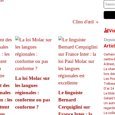
tan
Clins d'œil
Vi
Depuis
Artic
Carhaix
centre 
À Brest
La chan
lors de
La loi Molac sur
Les Pri
Trébeu
t des
les langues
D’ar 24 
nales
régionales :
Le linguiste
Le tilde
Gérald
 : les
conforme ou pas
Bernard
Un autr
ttent
conforme ?
Cerquiglini sur
regard
Le coll
 au
France Inter : la