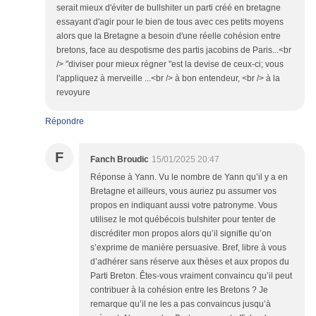
serait mieux d'éviter de bullshiter un parti créé en bretagne
essayant d'agir pour le bien de tous avec ces petits moyens
alors que la Bretagne a besoin d'une réelle cohésion entre
bretons, face au despotisme des partis jacobins de Paris...<br
/> "diviser pour mieux régner "est la devise de ceux-ci; vous
l'appliquez à merveille ...<br /> à bon entendeur, <br /> à la
revoyure
Répondre
F
Fanch Broudic
15/01/2025 20:47
Réponse à Yann. Vu le nombre de Yann qu’il y a en
Bretagne et ailleurs, vous auriez pu assumer vos
propos en indiquant aussi votre patronyme. Vous
utilisez le mot québécois bulshiter pour tenter de
discréditer mon propos alors qu’il signifie qu’on
s’exprime de manière persuasive. Bref, libre à vous
d’adhérer sans réserve aux thèses et aux propos du
Parti Breton. Êtes-vous vraiment convaincu qu’il peut
contribuer à la cohésion entre les Bretons ? Je
remarque qu’il ne les a pas convaincus jusqu’à