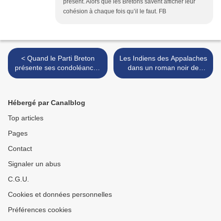
présent. Alors que les Bretons savent afficher leur
cohésion à chaque fois qu’il le faut. FB
< Quand le Parti Breton
Les Indiens des Appalaches
présente ses condoléances
dans un roman noir de
à la famille Le Pen…
David Joy >
Hébergé par Canalblog
Top articles
Pages
Contact
Signaler un abus
C.G.U.
Cookies et données personnelles
Préférences cookies